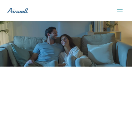
Servicio Tecnico Airwell
Sitges
Experimenta el confort de un hogar o local
fresco durante todo el año.
ASISTENCIA EL MISMO DÍA SIN
COSTE ADICIONAL
No cobramos recargo de urgencia por
asistirle el mismo día. Nuestra prioridad será
darle asistencia inmediata siempre y cuando
haya disponibilidad en la ruta de los técnicos