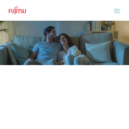
Servicio Tecnico Fujitsu
Vilanova I La Geltru
Experimenta el confort de un hogar o local
fresco durante todo el año.
ASISTENCIA EL MISMO DÍA SIN
COSTE ADICIONAL
No cobramos recargo de urgencia por
asistirle el mismo día. Nuestra prioridad será
darle asistencia inmediata siempre y cuando
haya disponibilidad en la ruta de los técnicos