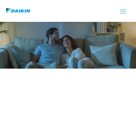
Servicio Tecnico Daikin
Esplugues De Llobregat
Experimenta el confort de un hogar o local
fresco durante todo el año.
ASISTENCIA EL MISMO DÍA SIN
COSTE ADICIONAL
No cobramos recargo de urgencia por
asistirle el mismo día. Nuestra prioridad será
darle asistencia inmediata siempre y cuando
haya disponibilidad en la ruta de los técnicos