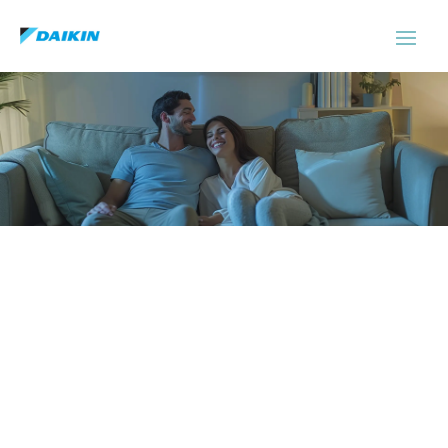
Servicio Tecnico Daikin
Vilanova I La Geltru
Experimenta el confort de un hogar o local
fresco durante todo el año.
ASISTENCIA EL MISMO DÍA SIN
COSTE ADICIONAL
No cobramos recargo de urgencia por
asistirle el mismo día. Nuestra prioridad será
darle asistencia inmediata siempre y cuando
haya disponibilidad en la ruta de los técnicos