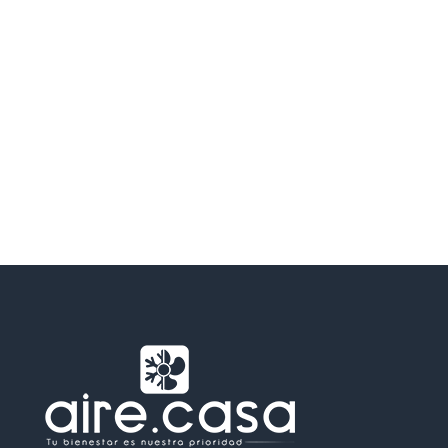
Maresme.
Vallès Occidental.
Consulte a continuación
las zonas
de actuación en la que
nos desplazamos y contáctenos para asignarle un
profesional en su área para realizar una visita.