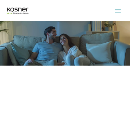
Servicio Tecnico Kosner
Gava
Experimenta el confort de un hogar o local
fresco durante todo el año.
ASISTENCIA EL MISMO DÍA SIN
COSTE ADICIONAL
No cobramos recargo de urgencia por
asistirle el mismo día. Nuestra prioridad será
darle asistencia inmediata siempre y cuando
haya disponibilidad en la ruta de los técnicos