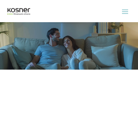
Servicio Tecnico Kosner Prat
De Llobregat
Experimenta el confort de un hogar o local
fresco durante todo el año.
ASISTENCIA EL MISMO DÍA SIN
COSTE ADICIONAL
No cobramos recargo de urgencia por
asistirle el mismo día. Nuestra prioridad será
darle asistencia inmediata siempre y cuando
haya disponibilidad en la ruta de los técnicos